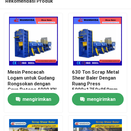
Rekomendasi Produk
Mesin Pencacah
630 Ton Scrap Metal
Logam untuk Gudang
Shear Baler Dengan
Rongsokan dengan
Ruang Press
Gaya Potong 4000 KN
5000×1750×950mm
Rumah
dan Sistem Operasi
Untuk Daur Ulang
mengirimkan
mengirimkan
PLC Otomatis
Scrap Baja Dan
Persiapan Muatan
Produk
permintaan
permintaan
Tungku
Tentang Kami