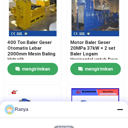
Tur Pabrik
Kontrol Kualitas
400 Ton Baler Geser
Motor Baler Geser
Otomatis Lebar
20MPa 37kW × 2 set
Hubungi Kami
2000mm Mesin Baling
Baler Logam
Hidrolik
Horizontal untuk Daur
Ulang Logam
mengirimkan
mengirimkan
Berita
Rongsokan Berat
permintaan
permintaan
Kasus-kasus
Minta Kutipan
Ranya
Mesin Baler Industri