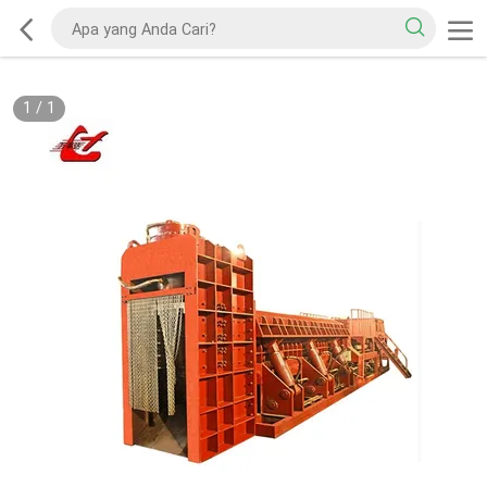
1
/
1