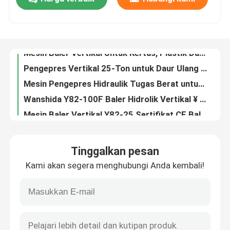
Mesin Baler Vertikal Untuk Kertas, Plastik Dan Karton
Pengepres Vertikal 25-Ton untuk Daur Ulang Drum Plastik dan Baja Ringan
Tur Pabrik
Mesin Pengepres Hidraulik Tugas Berat untuk Pengelolaan Limbah Kertas dan Industri
Wanshida Y82-100F Baler Hidrolik Vertikal ¥ 100 Ton Kompresor Kardus & Sampah Plastik
Mesin Baler Vertikal Y82-25 Sertifikat CE Baler Plastik Vertikal
Kontrol Kualitas
7.5kW Wearable Resistant Metal Shredder Machine Untuk Daur Ulang Scrap Metal Dan Pengurangan Volume
Efisiensi Tinggi 7.5kW Metal Compact Shredder Untuk Pabrik Daur Ulang Scrap Kecil Dengan Struktur Sederhana
Hubungi Kami
Kecepatan tinggi 22kW Industrial Metal Shredder 16rpm Untuk Pengurangan Ukuran Scrap Metal Dan Daur Ulang
Rubrik tabung Mobil bodi Shell Baling Press Mesin Limbah Metal Baler 2-3ton/jam Kapasitas 37kW
Berita
Gunting Buaya Berkinerja Tinggi untuk Penggunaan Industri
Tinggalkan pesan
Gantry Shear dari Wanshida dengan PLC-dikendalikan Hydraulic Scrap Metal Shear untuk Angle Iron
Kasus-kasus
Kami akan segera menghubungi Anda kembali!
Mesin Gunting Gantry Hidrolik untuk Logam Bekas dengan Kontrol Otomatis PLC
10 Ton Ram Force Hydraulic Metal Baler Machine untuk Solusi Baling yang Dapat Dikustomisasi
Minta Kutipan
5000kg/jam Kapasitas Low Noise Hydraulic Baler untuk Hardware Heavy-Duty
Mesin Baler Industri Daya tahan tinggi Operasi otomatis Kapasitas tinggi Tugas berat
Mesin Baler Industri