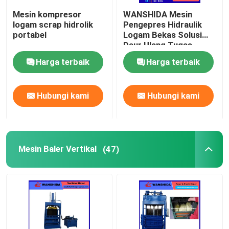
Mesin kompresor
WANSHIDA Mesin
Scrap Metal Geser
logam scrap hidrolik
Pengepres Hidraulik
portabel
Logam Bekas Solusi
Daur Ulang Tugas
Berat.
Geser Gantry
Harga terbaik
Harga terbaik
Penghancur Logam Bekas
Hubungi kami
Hubungi kami
Mesin Baler Vertikal
(47)