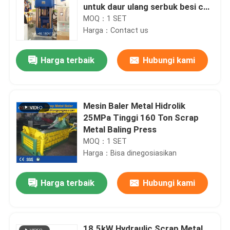
untuk daur ulang serbuk besi cor
dan chip logam
MOQ：1 SET
Harga：Contact us
Harga terbaik
Hubungi kami
Mesin Baler Metal Hidrolik
25MPa Tinggi 160 Ton Scrap
Metal Baling Press
MOQ：1 SET
Harga：Bisa dinegosiasikan
Harga terbaik
Hubungi kami
18.5kW Hydraulic Scrap Metal