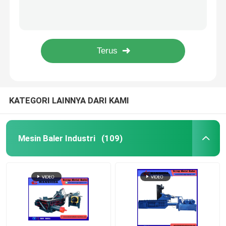
Q43-4000 Gunting Buaya 400-Ton dengan Ukuran Pisau Berbeda untuk Memotong Material Logam hingga 90x90mm atau Oslash 100mm
Mesin Pengepres Gunting Industri Kebisingan Rendah dengan Kapasitas Produksi Besar 5000kg/jam
Mesin Baler Vertikal
Baler Otomatis Keamanan Tinggi untuk Perbaikan dan Kinerja yang Mudah
Mesin Baler Shear Industri Dengan Keamanan Tinggi Dan Baler Hidraulik
Mesin Baler Horizontal
Mesin Baler Industri Tekanan Tinggi Kapasitas Tinggi Keamanan Tinggi
Geser Baler
KATEGORI LAINNYA DARI KAMI
Mesin Baler Logam Hidrolik
Mesin Baler Industri
(109)
Mesin Baler Logam Bekas
Press Briket Logam
Mesin Pencukur Bekas