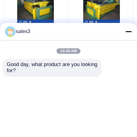
Meneruskan Mesin
Mesin Baler Metal
sales3
Baler Logam Hidraulik
Hidrolik 25MPa Tinggi
1350kN Aluminium
160 Ton Scrap Metal
Scrap Baler
Baling Press
10:46 AM
Harga terbaik
Harga terbaik
Good day, what product are you looking 
for?
Hubungi kami
Hubungi kami
Lihat Lebih
Rumah
Tentang kita
Hubungi kami
Desktop Site
Sitemap
Kebijakan Privasi