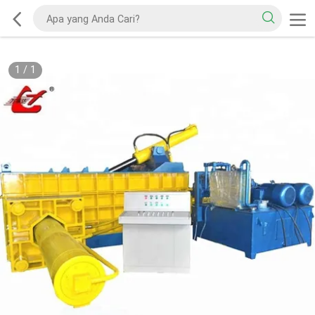
1
/
1