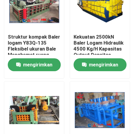
Struktur kompak Baler
Kekuatan 2500kN
logam Y83Q-135
Baler Logam Hidraulik
Fleksibel ukuran Bale
4500 Kg/H Kapasitas
Menghemat ruang
Output Densitas
Desain Konsumsi
Tinggi
mengirimkan
mengirimkan
energi rendah
permintaan
permintaan
Rumah
Produk
Tentang Kami