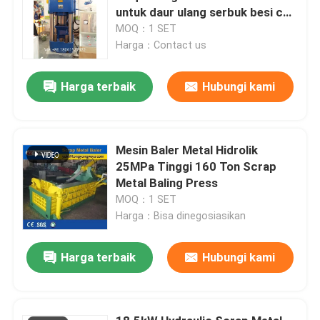
untuk daur ulang serbuk besi cor
dan chip logam
MOQ：1 SET
Harga：Contact us
Harga terbaik
Hubungi kami
Mesin Baler Metal Hidrolik
25MPa Tinggi 160 Ton Scrap
Metal Baling Press
MOQ：1 SET
Harga：Bisa dinegosiasikan
Harga terbaik
Hubungi kami