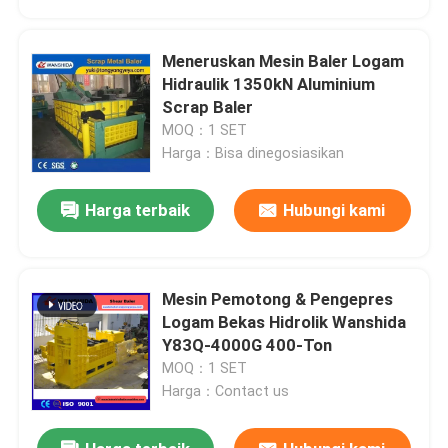
Meneruskan Mesin Baler Logam
Hidraulik 1350kN Aluminium
Scrap Baler
MOQ：1 SET
Harga：Bisa dinegosiasikan
Harga terbaik
Hubungi kami
Mesin Pemotong & Pengepres
Rumah
Logam Bekas Hidrolik Wanshida
Y83Q-4000G 400-Ton
MOQ：1 SET
Produk
Harga：Contact us
Tentang Kami