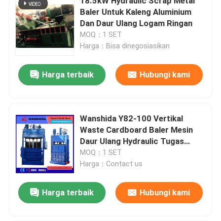
18.5kW Hydraulic Scrap Metal
Baler Untuk Kaleng Aluminium
Dan Daur Ulang Logam Ringan
MOQ：1 SET
Harga：Bisa dinegosiasikan
Harga terbaik
Hubungi kami
Wanshida Y82-100 Vertikal
Waste Cardboard Baler Mesin
Daur Ulang Hydraulic Tugas
Berat
MOQ：1 SET
Harga：Contact us
Harga terbaik
Hubungi kami