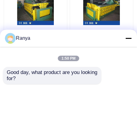
Meneruskan Mesin
Mesin Baler Metal
Baler Logam Hidraulik
Hidrolik 25MPa Tinggi
Ranya
1350kN Aluminium
160 Ton Scrap Metal
Scrap Baler
Baling Press
1:50 PM
Harga terbaik
Harga terbaik
Good day, what product are you looking 
for?
Hubungi kami
Hubungi kami
Lihat Lebih
Rumah
Tentang kita
Hubungi kami
Desktop Site
Sitemap
Kebijakan Privasi