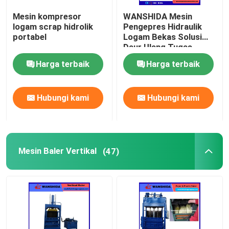
Mesin kompresor
WANSHIDA Mesin
Scrap Metal Geser
logam scrap hidrolik
Pengepres Hidraulik
portabel
Logam Bekas Solusi
Daur Ulang Tugas
Geser Gantry
Berat.
Harga terbaik
Harga terbaik
Penghancur Logam Bekas
Hubungi kami
Hubungi kami
Mesin Baler Vertikal
(47)