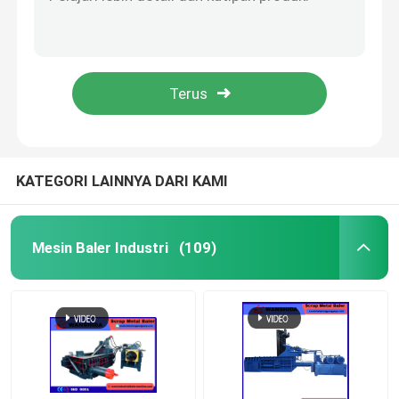
Q43-4000 Gunting Buaya 400-Ton dengan Ukuran Pisau Berbeda untuk Memotong Material Logam hingga 90x90mm atau Oslash 100mm
Mesin Pengepres Gunting Industri Kebisingan Rendah dengan Kapasitas Produksi Besar 5000kg/jam
Mesin Baler Vertikal
Baler Otomatis Keamanan Tinggi untuk Perbaikan dan Kinerja yang Mudah
Mesin Baler Shear Industri Dengan Keamanan Tinggi Dan Baler Hidraulik
Mesin Baler Horizontal
Mesin Baler Industri Tekanan Tinggi Kapasitas Tinggi Keamanan Tinggi
Geser Baler
KATEGORI LAINNYA DARI KAMI
Mesin Baler Logam Hidrolik
Mesin Baler Industri
(109)
Mesin Baler Logam Bekas
Press Briket Logam
Mesin Pencukur Bekas