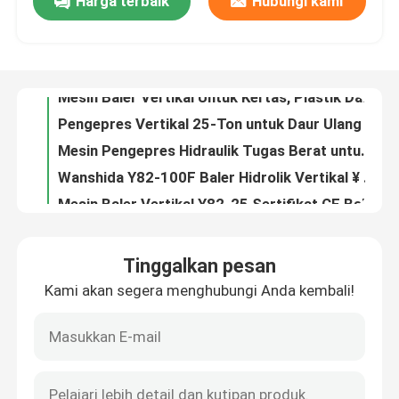
Harga terbaik
Hubungi kami
Mesin Baler Vertikal Untuk Kertas, Plastik Dan Karton
Pengepres Vertikal 25-Ton untuk Daur Ulang Drum Plastik dan Baja Ringan
Tur Pabrik
Mesin Pengepres Hidraulik Tugas Berat untuk Pengelolaan Limbah Kertas dan Industri
Wanshida Y82-100F Baler Hidrolik Vertikal ¥ 100 Ton Kompresor Kardus & Sampah Plastik
Kontrol Kualitas
Mesin Baler Vertikal Y82-25 Sertifikat CE Baler Plastik Vertikal
7.5kW Wearable Resistant Metal Shredder Machine Untuk Daur Ulang Scrap Metal Dan Pengurangan Volume
Hubungi Kami
Efisiensi Tinggi 7.5kW Metal Compact Shredder Untuk Pabrik Daur Ulang Scrap Kecil Dengan Struktur Sederhana
Kecepatan tinggi 22kW Industrial Metal Shredder 16rpm Untuk Pengurangan Ukuran Scrap Metal Dan Daur Ulang
Rubrik tabung Mobil bodi Shell Baling Press Mesin Limbah Metal Baler 2-3ton/jam Kapasitas 37kW
Berita
Gunting Buaya Berkinerja Tinggi untuk Penggunaan Industri
Tinggalkan pesan
Gantry Shear dari Wanshida dengan PLC-dikendalikan Hydraulic Scrap Metal Shear untuk Angle Iron
Kasus-kasus
Kami akan segera menghubungi Anda kembali!
Mesin Gunting Gantry Hidrolik untuk Logam Bekas dengan Kontrol Otomatis PLC
10 Ton Ram Force Hydraulic Metal Baler Machine untuk Solusi Baling yang Dapat Dikustomisasi
Minta Kutipan
5000kg/jam Kapasitas Low Noise Hydraulic Baler untuk Hardware Heavy-Duty
Mesin Baler Industri Daya tahan tinggi Operasi otomatis Kapasitas tinggi Tugas berat
Mesin Baler Industri