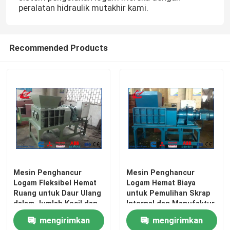
peralatan hidraulik mutakhir kami.
Recommended Products
Mesin Penghancur
Mesin Penghancur
Logam Fleksibel Hemat
Logam Hemat Biaya
Ruang untuk Daur Ulang
untuk Pemulihan Skrap
dalam Jumlah Kecil dan
Internal dan Manufaktur
Multi-Material
Siklus Tertutup
mengirimkan
mengirimkan