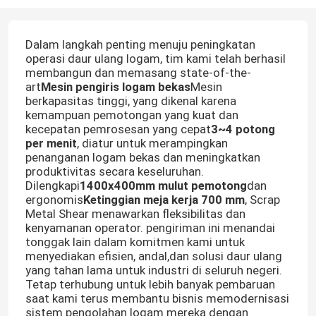
Dalam langkah penting menuju peningkatan
operasi daur ulang logam, tim kami telah berhasil
membangun dan memasang state-of-the-
art
Mesin pengiris logam bekas
Mesin
berkapasitas tinggi, yang dikenal karena
kemampuan pemotongan yang kuat dan
kecepatan pemrosesan yang cepat
3~4 potong
per menit
, diatur untuk merampingkan
penanganan logam bekas dan meningkatkan
produktivitas secara keseluruhan.
Dilengkapi
1400x400mm mulut pemotong
dan
ergonomis
Ketinggian meja kerja 700 mm
, Scrap
Metal Shear menawarkan fleksibilitas dan
kenyamanan operator. pengiriman ini menandai
tonggak lain dalam komitmen kami untuk
menyediakan efisien, andal,dan solusi daur ulang
yang tahan lama untuk industri di seluruh negeri.
Tetap terhubung untuk lebih banyak pembaruan
saat kami terus membantu bisnis memodernisasi
sistem pengolahan logam mereka dengan