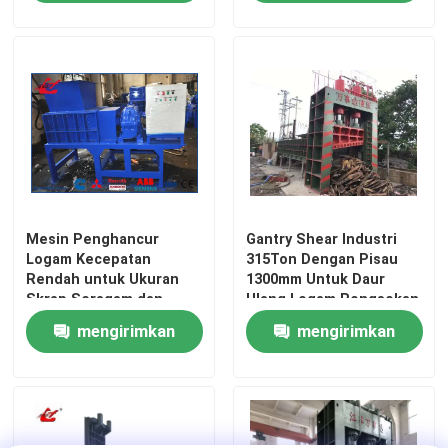
permintaan
permintaan
Mesin Penghancur
Gantry Shear Industri
Logam Kecepatan
315Ton Dengan Pisau
Rendah untuk Ukuran
1300mm Untuk Daur
Skrap Seragam dan
Ulang Logam Rongsokan
Pemrosesan Hilir
mengirimkan
mengirimkan
permintaan
permintaan