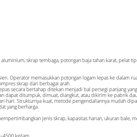
luminium, skrap tembaga, potongan baja tahan karat, pelat tipi
isien. Operator memasukkan potongan logam lepas ke dalam ru
mpres skrap dari berbagai arah.
lepas secara bertahap ditekan menjadi bal persegi panjang yang
n dapat ditumpuk, dimuat, diangkut, atau dikirim ke pabrik daur
hari-hari. Strukturnya kuat, metode pengendaliannya mudah di
at yang berharga.
mempertimbangkan jenis skrap, kapasitas harian, ukuran bale,
0–4500 kg/jam