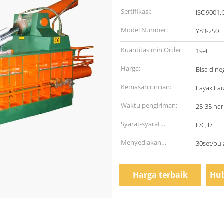
Sertifikasi:
ISO9001,
Model Number:
Y83-250
Kuantitas min Order:
1set
Harga:
Bisa dine
Kemasan rincian:
Layak Lau
Waktu pengiriman:
25-35 har
Syarat-syarat
L/C,T/T
pembayaran:
Menyediakan
30set/bu
kemampuan:
Harga terbaik
Hub