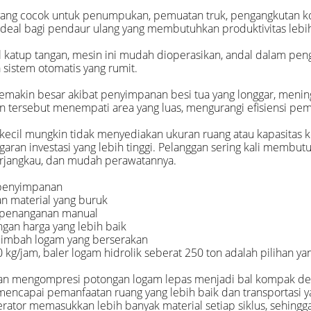
 yang cocok untuk penumpukan, pemuatan truk, pengangkutan 
 ideal bagi pendaur ulang yang membutuhkan produktivitas leb
 katup tangan, mesin ini mudah dioperasikan, andal dalam pen
sistem otomatis yang rumit.
makin besar akibat penyimpanan besi tua yang longgar, meningk
n tersebut menempati area yang luas, mengurangi efisiensi pem
ecil mungkin tidak menyediakan ukuran ruang atau kapasitas ke
an investasi yang lebih tinggi. Pelanggan sering kali membut
erjangkau, dan mudah perawatannya.
 penyimpanan
an material yang buruk
an penanganan manual
gan harga yang lebih baik
h limbah logam yang berserakan
g/jam, baler logam hidrolik seberat 250 ton adalah pilihan ya
an mengompresi potongan logam lepas menjadi bal kompak den
encapai pemanfaatan ruang yang lebih baik dan transportasi ya
tor memasukkan lebih banyak material setiap siklus, sehingga