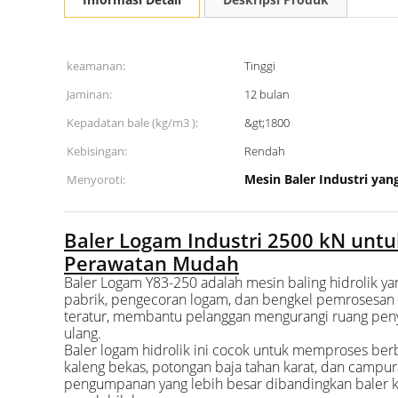
keamanan:
Tinggi
Jaminan:
12 bulan
Kepadatan bale (kg/m3 ):
&gt;1800
Kebisingan:
Rendah
Mesin Baler Industri ya
Menyoroti:
Baler Logam Industri 2500 kN unt
Perawatan Mudah
Baler Logam Y83-250 adalah mesin baling hidrolik ya
pabrik, pengecoran logam, dan bengkel pemrosesan 
teratur, membantu pelanggan mengurangi ruang penyi
ulang.
Baler logam hidrolik ini cocok untuk memproses ber
kaleng bekas, potongan baja tahan karat, dan camp
pengumpanan yang lebih besar dibandingkan baler ke