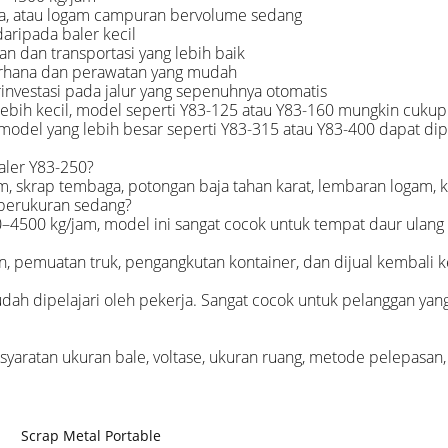
a, atau logam campuran bervolume sedang
aripada baler kecil
 dan transportasi yang lebih baik
erhana dan perawatan yang mudah
nvestasi pada jalur yang sepenuhnya otomatis
ebih kecil, model seperti Y83-125 atau Y83-160 mungkin cukup
, model yang lebih besar seperti Y83-315 atau Y83-400 dapat dipi
aler Y83-250?
m, skrap tembaga, potongan baja tahan karat, lembaran logam, k
 berukuran sedang?
–4500 kg/jam, model ini sangat cocok untuk tempat daur ulan
emuatan truk, pengangkutan kontainer, dan dijual kembali ke 
mudah dipelajari oleh pekerja. Sangat cocok untuk pelanggan 
syaratan ukuran bale, voltase, ukuran ruang, metode pelepasan,
Scrap Metal Portable