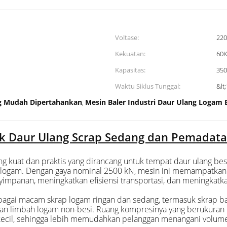
Voltase:
22
Kekuatan:
60
Kapasitas:
350
Waktu Siklus Tunggal:
&lt
ng Mudah Dipertahankan
Mesin Baler Industri Daur Ulang Logam 
,
uk Daur Ulang Scrap Sedang dan Pemadat
ng kuat dan praktis yang dirancang untuk tempat daur ulang be
logam. Dengan gaya nominal 2500 kN, mesin ini memampatkan b
mpanan, meningkatkan efisiensi transportasi, dan meningkatkan
bagai macam skrap logam ringan dan sedang, termasuk skrap baj
uran limbah logam non-besi. Ruang kompresinya yang berukur
cil, sehingga lebih memudahkan pelanggan menangani volume si