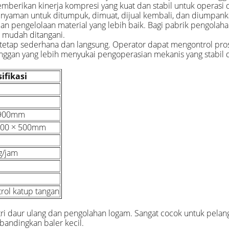
berikan kinerja kompresi yang kuat dan stabil untuk operasi d
n nyaman untuk ditumpuk, dimuat, dijual kembali, dan diumpanka
, dan pengelolaan material yang lebih baik. Bagi pabrik pengol
 mudah ditangani.
 tetap sederhana dan langsung. Operator dapat mengontrol pro
elanggan yang lebih menyukai pengoperasian mekanis yang stabil
ifikasi
×900mm
 500 × 500mm
g/jam
trol katup tangan
ri daur ulang dan pengolahan logam. Sangat cocok untuk pelan
andingkan baler kecil.