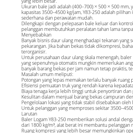
yang lebih besar.
Ukuran bale jadi adalah (400–700) × 500 × 500 mm,
kapasitas 3500–4500 kg/jam, Y83-250 adalah pilihan
sederhana dan perawatan mudah.
Dilengkapi dengan pelepasan bale keluar dan kontrol
pelanggan membutuhkan peralatan tahan lama tanpa 
Menyebabkan
Banyak bisnis daur ulang menghadapi tekanan yang se
pekarangan. Jika bahan bekas tidak dikompresi, baha
terorganisir.
Untuk perusahaan daur ulang skala menengah, baler k
yang sepenuhnya otomatis mungkin memerlukan anggar
banyak barang bekas per jam namun tetap praktis, t
Masalah umum meliputi:
Potongan yang lepas memakan terlalu banyak ruang
Efisiensi pemuatan truk yang rendah karena kepadat
Biaya tenaga kerja lebih tinggi untuk penyortiran d
Kesulitan dalam menjual barang bekas campuran den
Pengelolaan lokasi yang tidak stabil disebabkan ole
Untuk pelanggan yang memproses sekitar 3500–4500 k
Larutan
Baler Logam Y83-250 memberikan solusi andal deng
dari 1800 kg/m³, alat berat ini membantu pelanggan m
Ruang kompresi yang lebih besar memungkinkan opera