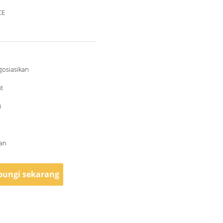
CE
gosiasikan
t
i
lan
ungi sekarang