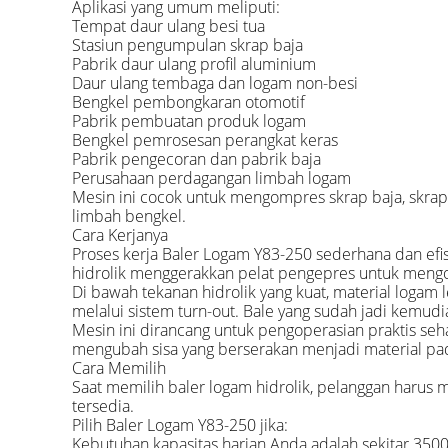
Aplikasi yang umum meliputi:
Tempat daur ulang besi tua
Stasiun pengumpulan skrap baja
Pabrik daur ulang profil aluminium
Daur ulang tembaga dan logam non-besi
Bengkel pembongkaran otomotif
Pabrik pembuatan produk logam
Bengkel pemrosesan perangkat keras
Pabrik pengecoran dan pabrik baja
Perusahaan perdagangan limbah logam
Mesin ini cocok untuk mengompres skrap baja, skrap a
limbah bengkel.
Cara Kerjanya
Proses kerja Baler Logam Y83-250 sederhana dan ef
hidrolik menggerakkan pelat pengepres untuk mengo
Di bawah tekanan hidrolik yang kuat, material logam 
melalui sistem turn-out. Bale yang sudah jadi kemudia
Mesin ini dirancang untuk pengoperasian praktis se
mengubah sisa yang berserakan menjadi material pad
Cara Memilih
Saat memilih baler logam hidrolik, pelanggan harus 
tersedia.
Pilih Baler Logam Y83-250 jika:
Kebutuhan kapasitas harian Anda adalah sekitar 350