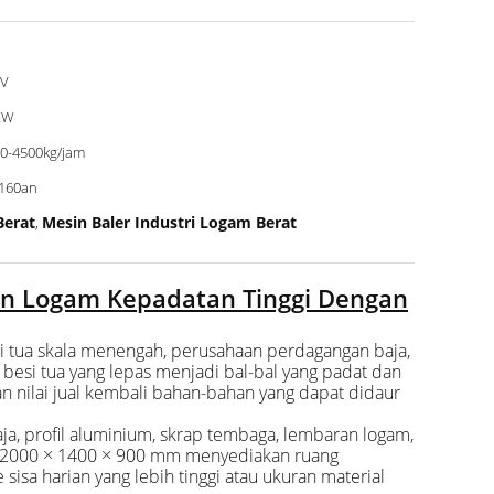
0V
KW
0-4500kg/jam
;160an
Berat
Mesin Baler Industri Logam Berat
,
an Logam Kepadatan Tinggi Dengan
si tua skala menengah, perusahaan perdagangan baja,
esi tua yang lepas menjadi bal-bal yang padat dan
 nilai jual kembali bahan-bahan yang dapat didaur
a, profil aluminium, skrap tembaga, lembaran logam,
an 2000 × 1400 × 900 mm menyediakan ruang
sa harian yang lebih tinggi atau ukuran material