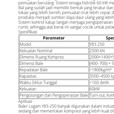
pemuatan berulang. Sistem tenaga hidrolik 60 kW mem
Bal yang sudah jadi memiliki bentuk yang teratur da
lokasi yang lebih bersih, pemuatan truk lebih cepat
produksi menjadi sumber daya daur ulang yang lebih
Sistem kontrol katup tangan menjaga pengoperasian
rumit, sehingga alat berat ini sangat cocok untuk p
Spesifikasi
Parameter
Spes
Model
Y83-250
Kekuatan Nominal
2500 kN
Dimensi Ruang Kompres
2000×1400
Dimensi Bale
(400–700) ×
Kepadatan Bale
>1800kg/m³
Kapasitas
3500–4500 k
Waktu Siklus Tunggal
<160 detik
Kekuatan
60kW
Pengosongan dan Pengoperasian Bale
Turn-out, kon
Aplikasi
Baler Logam Y83-250 banyak digunakan dalam indust
sedang dan memerlukan kompresi yang lebih kuat dib