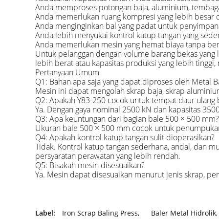
Anda memproses potongan baja, aluminium, tembag
Anda memerlukan ruang kompresi yang lebih besar d
Anda menginginkan bal yang padat untuk penyimpanan
Anda lebih menyukai kontrol katup tangan yang sed
Anda memerlukan mesin yang hemat biaya tanpa beri
Untuk pelanggan dengan volume barang bekas yang l
lebih berat atau kapasitas produksi yang lebih tinggi
Pertanyaan Umum
Q1: Bahan apa saja yang dapat diproses oleh Metal B
Mesin ini dapat mengolah skrap baja, skrap aluminiu
Q2: Apakah Y83-250 cocok untuk tempat daur ulang
Ya. Dengan gaya nominal 2500 kN dan kapasitas 3500
Q3: Apa keuntungan dari bagian bale 500 × 500 mm?
Ukuran bale 500 × 500 mm cocok untuk penumpukan, p
Q4: Apakah kontrol katup tangan sulit dioperasikan?
Tidak. Kontrol katup tangan sederhana, andal, dan 
persyaratan perawatan yang lebih rendah.
Q5: Bisakah mesin disesuaikan?
Ya. Mesin dapat disesuaikan menurut jenis skrap, per
Label:
Iron Scrap Baling Press
,
Baler Metal Hidrolik
,