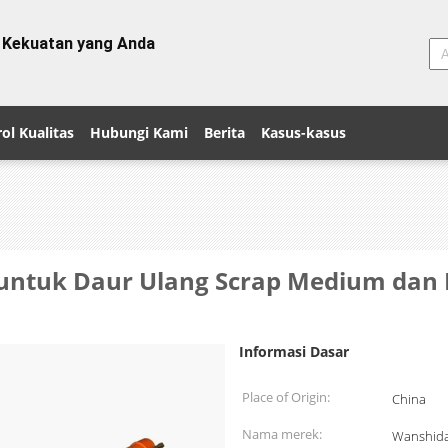
n Kekuatan yang Anda
ol Kualitas
Hubungi Kami
Berita
Kasus-kasus
r untuk Daur Ulang Scrap Medium dan
Informasi Dasar
Place of Origin:
China
Nama merek:
Wanshid